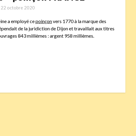
n
22 octobre 2020
eine a employé ce
poinçon
vers 1770 à la marque des
ndait de la juridiction de Dijon et travaillait aux titres
ouvrages 843 millièmes : argent 958 millièmes.