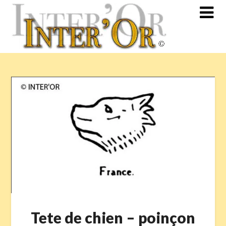
Skip
to
content
Tete de chien – poinçon