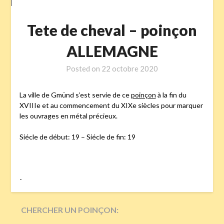
Tete de cheval – poinçon
ALLEMAGNE
Posted on
22 octobre 2020
La ville de Gmünd s’est servie de ce
poinçon
à la fin du
XVIIIe et au commencement du XIXe siècles pour marquer
les ouvrages en métal précieux.
Siécle de début: 19 – Siécle de fin: 19
-
CHERCHER UN POINÇON: