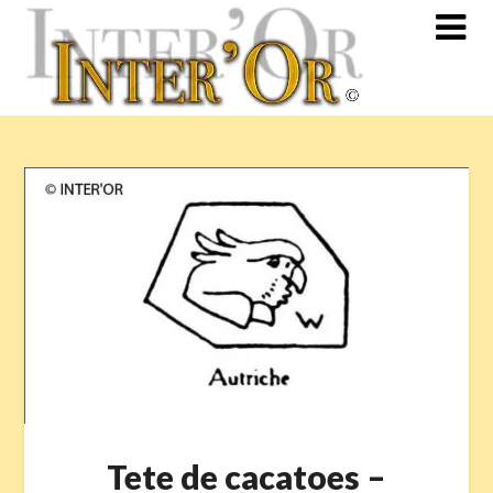
Skip
to
content
Tete de cacatoes –