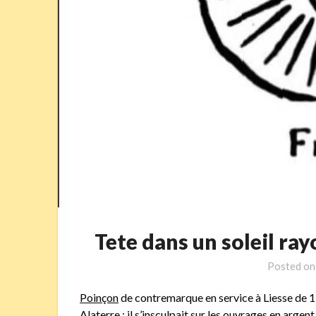
Tete dans un soleil r
Posted o
Poinçon
de contremarque en service à Liesse de 1
Alaterre : il s’insculpait sur les ouvrages en argen