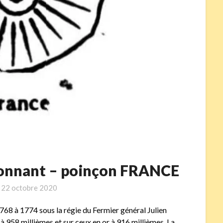
ayonnant – poinçon FRANCE
n
22 octobre 2020
768 à 1774 sous la régie du Fermier général Julien
t à 958 millièmes et sur ceux en or à 916 millièmes. La