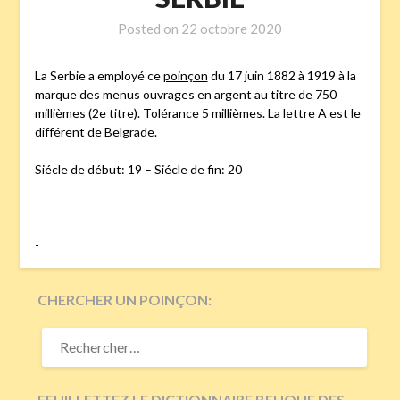
Posted on
22 octobre 2020
La Serbie a employé ce
poinçon
du 17 juin 1882 à 1919 à la
marque des menus ouvrages en argent au titre de 750
millièmes (2e titre). Tolérance 5 millièmes. La lettre A est le
différent de Belgrade.
Siécle de début: 19 – Siécle de fin: 20
-
CHERCHER UN POINÇON:
RECHERCHER :
FEUILLETTEZ LE DICTIONNAIRE BEUQUE DES