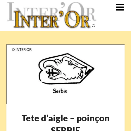
Skip
to
content
Tete d’aigle – poinçon
SERBIE