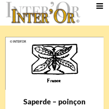
Skip
to
content
Saperde – poinçon