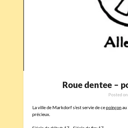
Roue dentee – 
Posted o
La ville de Markdorf s’est servie de ce
poinçon
au 
précieux.
Siécle de début: 17 – Siécle de fin: 17