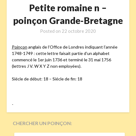
Petite romaine n –
poinçon Grande-Bretagne
Posted on
22 octobre 2020
Poinçon
anglais de l’Office de Londres indiquant l’année
1748-1749 : cette lettre faisait partie d’un alphabet
commencé le 1er juin 1736 et terminé le 31 mai 1756
(lettres J V. W X Y Z non employées).
Siécle de début: 18 – Siécle de fin: 18
-
CHERCHER UN POINÇON:
RECHERCHER :