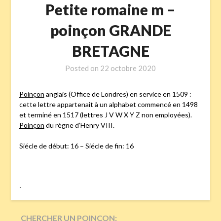
Petite romaine m –
poinçon GRANDE
BRETAGNE
Posted on
22 octobre 2020
Poinçon
anglais (Office de Londres) en service en 1509 :
cette lettre appartenait à un alphabet commencé en 1498
et terminé en 1517 (lettres J V W X Y Z non employées).
Poinçon
du règne d’Henry VIII.
Siécle de début: 16 – Siécle de fin: 16
-
CHERCHER UN POINÇON: