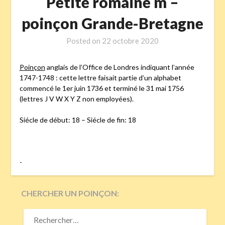
Petite romaine m –
poinçon Grande-Bretagne
Posted on
22 octobre 2020
Poinçon
anglais de l’Office de Londres indiquant l’année
1747-1748 : cette lettre faisait partie d’un alphabet
commencé le 1er juin 1736 et terminé le 31 mai 1756
(lettres J V W X Y Z non employées).
Siécle de début: 18 – Siécle de fin: 18
-
CHERCHER UN POINÇON:
RECHERCHER :