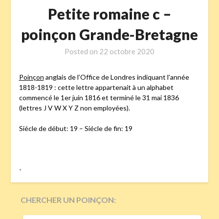
Petite romaine c –
poinçon Grande-Bretagne
Posted on
22 octobre 2020
Poinçon
anglais de l’Office de Londres indiquant l’année
1818-1819 : cette lettre appartenait à un alphabet
commencé le 1er juin 1816 et terminé le 31 mai 1836
(lettres J V W X Y Z non employées).
Siécle de début: 19 – Siécle de fin: 19
-
CHERCHER UN POINÇON:
RECHERCHER :