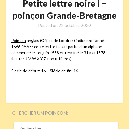
Petite lettre noire i –
poinçon Grande-Bretagne
Posted on
22 octobre 2020
Poinçon
anglais (Office de Londres) indiquant l’année
1566-1567 : cette lettre faisait partie d’un alphabet
commencé le 1er juin 1558 et terminé le 31 mai 1578
(lettres J V W X Y Z non utilisées).
Siécle de début: 16 – Siécle de fin: 16
-
CHERCHER UN POINÇON:
RECHERCHER :