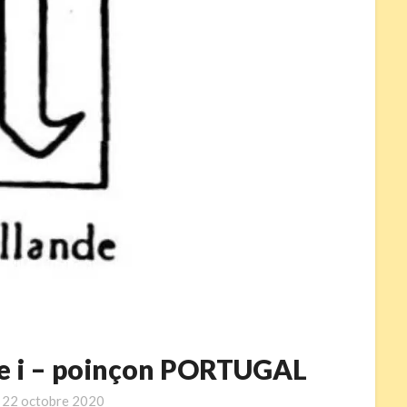
que i – poinçon PORTUGAL
n
22 octobre 2020