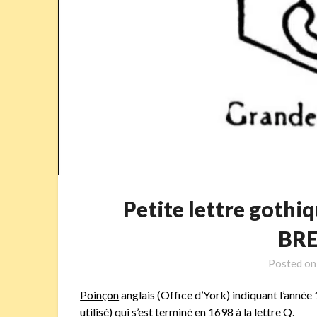
Petite lettre goth
BR
Posted o
Poinçon
anglais (Office d’York) indiquant l’année 
utilisé) qui s’est terminé en 1698 à la lettre Q.