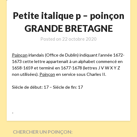
Petite italique p – poinçon
GRANDE BRETAGNE
Posted on
22 octobre 2020
Poinçon
irlandais (Office de Dublin) indiquant l’année 1672-
1673 cette lettre appartenait à un alphabet commencé en
1658-1659 et terminé en 1677-1678 (lettres J V W X Y Z
non utilisées).
Poinçon
en service sous Charles II.
Siécle de début: 17 – Siécle de fin: 17
-
CHERCHER UN POINÇON: