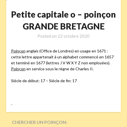
Petite capitale o – poinçon
GRANDE BRETAGNE
Posted on
22 octobre 2020
Poinçon
anglais (Office de Londres) en usage en 1671 :
cette lettre appartenait à un alphabet commencé en 1657
et terminé en 1677 (lettres J V W X Y Z non employées).
Poinçon
en service sous le règne de Charles II.
Siécle de début: 17 – Siécle de fin: 17
-
CHERCHER UN POINÇON: