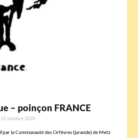
roue – poinçon FRANCE
n
22 octobre 2020
789 par la Communauté des Orfèvres (jurande) de Metz