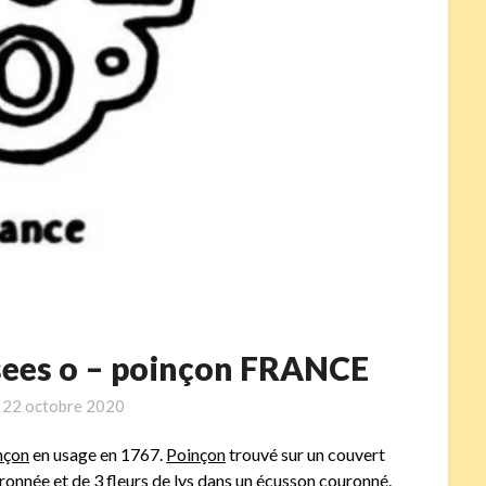
lisees o – poinçon FRANCE
n
22 octobre 2020
nçon
en usage en 1767.
Poinçon
trouvé sur un couvert
onnée et de 3 fleurs de lys dans un écusson couronné.