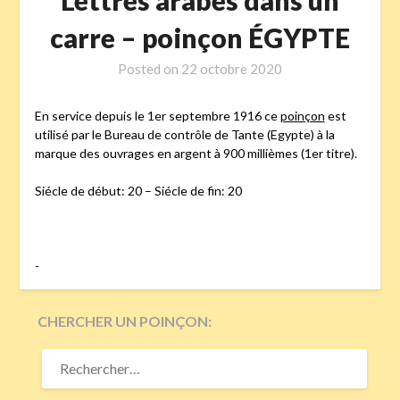
Lettres arabes dans un
carre – poinçon ÉGYPTE
Posted on
22 octobre 2020
En service depuis le 1er septembre 1916 ce
poinçon
est
utilisé par le Bureau de contrôle de Tante (Egypte) à la
marque des ouvrages en argent à 900 millièmes (1er titre).
Siécle de début: 20 – Siécle de fin: 20
-
CHERCHER UN POINÇON:
RECHERCHER :