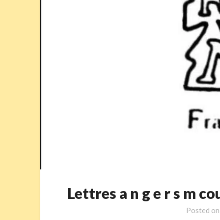
Lettres a n g e r s m
Posted o