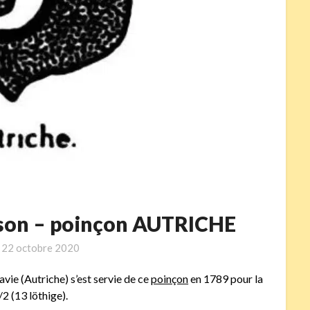
usson – poinçon AUTRICHE
n
22 octobre 2020
e (Autriche) s’est servie de ce
poinçon
en 1789 pour la
2 (13 löthige).