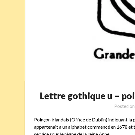
Lettre gothique u – 
Posted o
Poinçon
irlandais (Office de Dublin) indiquant la 
appartenait a un alphabet commencé en 1678 et t
service sous le règne de la reine Anne.