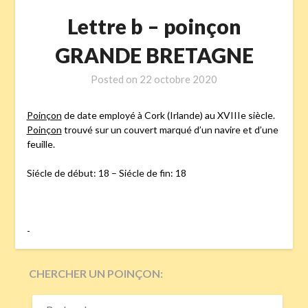
Lettre b – poinçon
GRANDE BRETAGNE
Posted on
22 octobre 2020
Poinçon
de date employé à Cork (Irlande) au XVIIIe siècle.
Poinçon
trouvé sur un couvert marqué d’un navire et d’une
feuille.
Siécle de début: 18 – Siécle de fin: 18
-
CHERCHER UN POINÇON:
RECHERCHER :