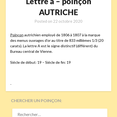
Lettre a – poinçon
AUTRICHE
Posted on
22 octobre 2020
Poinçon
autrichien employé de 1806 à 1807 à la marque
des menus ouvrages d’or au titre de 833 millièmes 1/3 (20
carats). La lettre A est le signe distinctif (différent) du
Bureau central de Vienne.
Siécle de début: 19 – Siécle de fin: 19
-
CHERCHER UN POINÇON:
RECHERCHER :