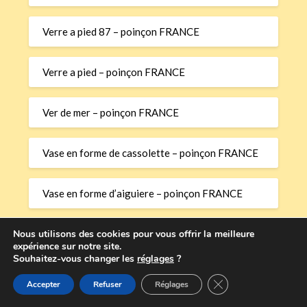
Verre a pied 87 – poinçon FRANCE
Verre a pied – poinçon FRANCE
Ver de mer – poinçon FRANCE
Vase en forme de cassolette – poinçon FRANCE
Vase en forme d’aiguiere – poinçon FRANCE
Vase en forme d’aiguiere – poinçon FRANCE
Nous utilisons des cookies pour vous offrir la meilleure
expérience sur notre site.
Souhaitez-vous changer les
réglages
?
Fermer la bannière
Accepter
Refuser
Réglages
©2026 Poinçons Or et Argent – Dictionnaire InterOR