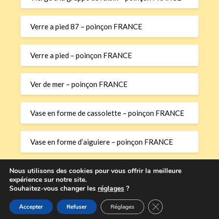
Verre a pied 87 – poinçon FRANCE
Verre a pied – poinçon FRANCE
Ver de mer – poinçon FRANCE
Vase en forme de cassolette – poinçon FRANCE
Vase en forme d’aiguiere – poinçon FRANCE
Vase en forme d’aiguiere – poinçon FRANCE
Nous utilisons des cookies pour vous offrir la meilleure
expérience sur notre site.
Souhaitez-vous changer les
réglages
?
Fermer la bannière
Accepter
Refuser
Réglages
©2026 Poinçons Or et Argent – Dictionnaire InterOR