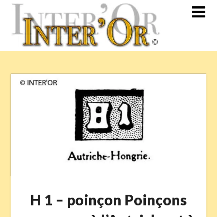
Skip
to
content
H 1 – poinçon Poinçons