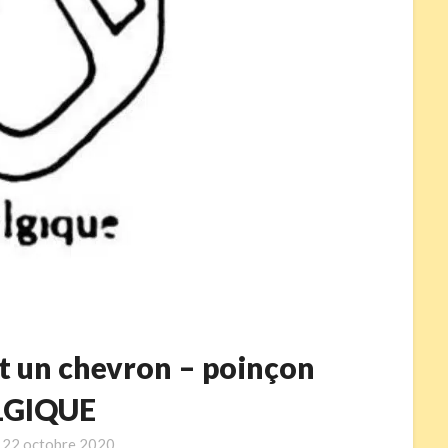
t un chevron – poinçon
LGIQUE
n
22 octobre 2020