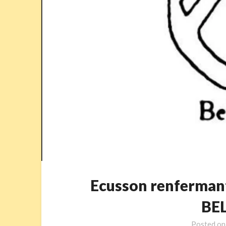
Ecusson renferman
BE
Posted o