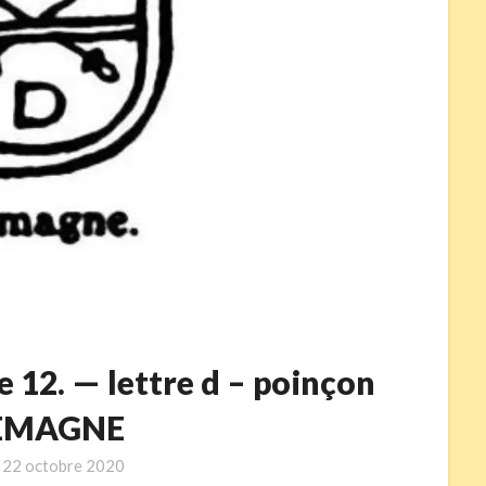
 12. — lettre d – poinçon
EMAGNE
n
22 octobre 2020