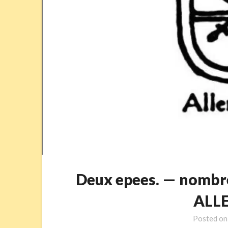
Deux epees. — nombre
ALL
Posted o