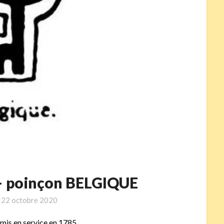
 – poinçon BELGIQUE
n
22 octobre 2020
 mis en service en 1785.