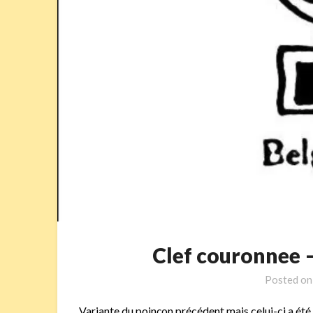
Clef couronnee
Posted o
Variante du
poinçon
précédent mais celui-ci a été