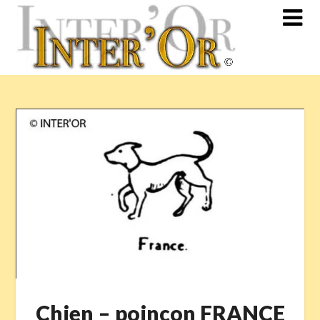
Skip
to
content
Chien – poinçon FRANCE