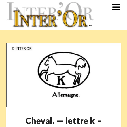
Skip
to
content
Cheval. — lettre k –