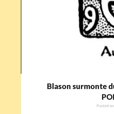
Blason surmonte d
PO
Posted o