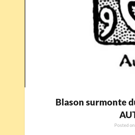
Blason surmonte d
AU
Posted o