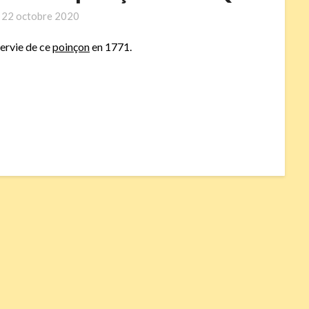
n
22 octobre 2020
servie de ce
poinçon
en 1771.