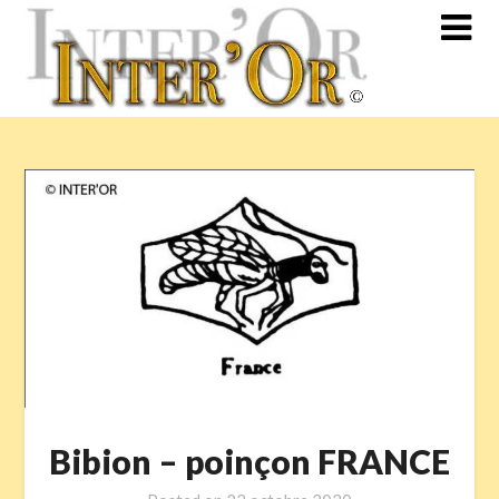
Skip
to
content
Bibion – poinçon FRANCE