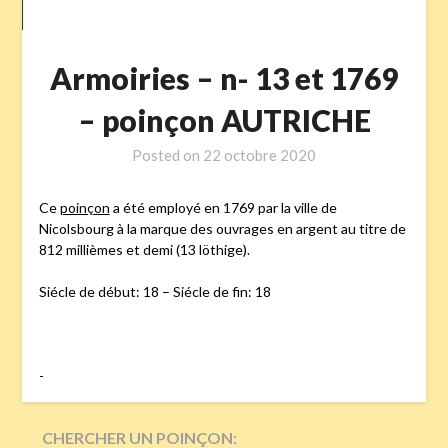
Armoiries – n- 13 et 1769
– poinçon AUTRICHE
Posted on
22 octobre 2020
Ce
poinçon
a été employé en 1769 par la ville de
Nicolsbourg à la marque des ouvrages en argent au titre de
812 millièmes et demi (13 löthige).
Siécle de début: 18 – Siécle de fin: 18
-
CHERCHER UN POINÇON: