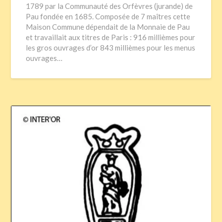
1789 par la Communauté des Orfèvres (jurande) de
Pau fondée en 1685. Composée de 7 maîtres cette
Maison Commune dépendait de la Monnaie de Pau
et travaillait aux titres de Paris : 916 millièmes pour
les gros ouvrages d’or 843 millièmes pour les menus
ouvrages…