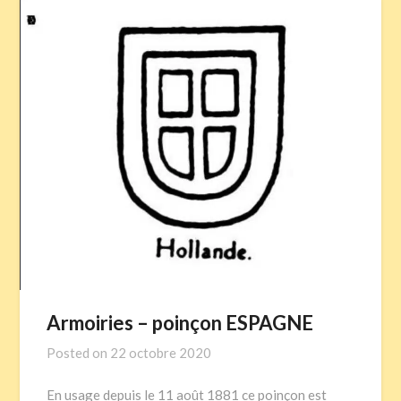
Armoiries – poinçon ESPAGNE
Posted on
22 octobre 2020
En usage depuis le 11 août 1881 ce poinçon est