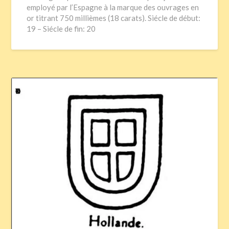
employé par l’Espagne à la marque des ouvrages en
or titrant 750 millièmes (18 carats). Siécle de début:
19 – Siécle de fin: 20