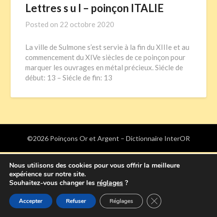
Lettres s u l – poinçon ITALIE
Posted on
22 octobre 2020
La ville de Sulmone s’est servie à la fin du XIIIe et au
commencement du XIVe siècles de ce poinçon pour
marquer les ouvrages en métal précieux. Siécle de
début: 13 – Siécle de fin: 13
©2026 Poinçons Or et Argent – Dictionnaire InterOR
Nous utilisons des cookies pour vous offrir la meilleure
expérience sur notre site.
Souhaitez-vous changer les
réglages
?
Fermer la bannière
Accepter
Refuser
Réglages